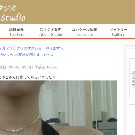
講師紹介
スタジオ案内
コンクール情報
ギャラリー
Teachers
About Studio
Concours
Gallery
２月２３日クリスマスショーやります☆
かわいいお友達が増えました♪
→
稿日:
2012年10月15日
作成者:
tomoaki
まゆこさんに作ってもらいました☆