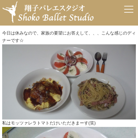
←
☆七五三☆
☆いつもありがとうございます☆
→
本日のディナー
投稿日:
2012年11月30日
作成者:
tomoaki
今日は休みなので、家族の要望にお答えして、、、こんな感じのディ
ナーです☆
私はモッツァレラトマトだけいただきまーす(笑)