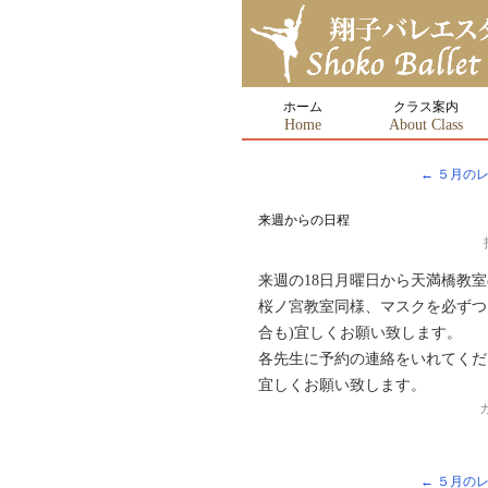
ホーム
クラス案内
Home
About Class
←
５月のレ
来週からの日程
来週の18日月曜日から天満橋教
桜ノ宮教室同様、マスクを必ずつ
合も)宜しくお願い致します。
各先生に予約の連絡をいれてください
宜しくお願い致します。
←
５月のレ