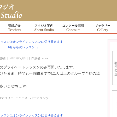
講師紹介
スタジオ案内
コンクール情報
ギャラリー
Teachers
About Studio
Concours
Gallery
ッスンはオンラインレッスンに切り替えます
6月からのレッスン
→
投稿日:
2020年5月16日
作成者:
arisa
室のプライベートレッスンのみ再開いたします。
けたまま、時間も一時間までで(二人以上のグループ予約の場
ませm(._.)m
カテゴリー:
ニュース
パーマリンク
ッスンはオンラインレッスンに切り替えます