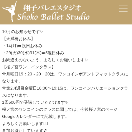
←
9月天満橋日程＆桜ノ宮ワンコイン
11月1日～✨
→
10月天満橋日程＆桜ノ宮ワンコイン
投稿日:
2024年9月30日
作成者:
arisa
10月のお知らせです✨
【天満橋お休み】
・14(月)➡️祝日お休み
・29(火)30(水)31(木)➡️5週目休み
お間違えのないよう、よろしくお願いします✨
【桜ノ宮ワンコインクラス】
🌹月曜日19：20～20：20は、ワンコインポアントフィットクラスに
なります。
🌹第2.4週目金曜日18:00〜19:15は、ワンコインバリエーションクラ
スになります。
1回500円で受講していただけます✨
桜ノ宮のワンコインのクラスに関しては、今後桜ノ宮のページ
Googleカレンダーにて記載します。
よろしくお願いします🙇‍♀️
参加お待ちしています🎵