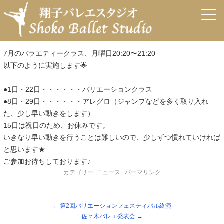
←
第2回バリエーションフェスティバル終演
佐々木バレエ発表会
→
7月バラエティークラス
投稿日:
2019年6月27日
作成者:
arisa
7月のバラエティークラス、月曜日20:20〜21:20
以下のように実施します🌟
●1日・22日・・・・・・バリエーションクラス
●8日・29日・・・・・・アレグロ（ジャンプなどを多く取り入れ
た、少し早い動きをします）
15日は祝日のため、お休みです。
いきなり早い動きを行うことは難しいので、少しずつ慣れていければ
と思います★
ご参加お待ちしております♪
カテゴリー:
ニュース
パーマリンク
←
第2回バリエーションフェスティバル終演
佐々木バレエ発表会
→