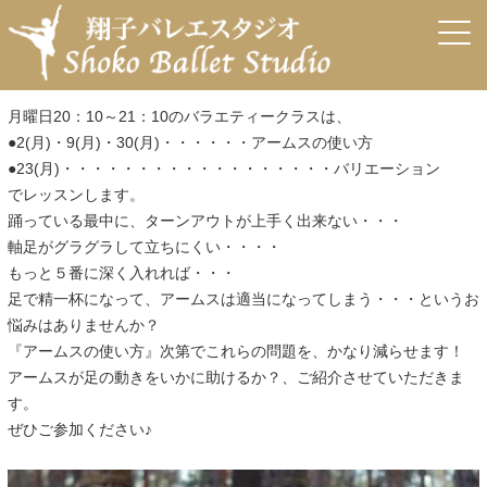
←
本日のレッスン
8月バラエティークラス
→
7月バラエティークラス
投稿日:
2018年6月28日
作成者:
arisa
月曜日20：10～21：10のバラエティークラスは、
●2(月)・9(月)・30(月)・・・・・・アームスの使い方
●23(月)・・・・・・・・・・・・・・・・・・バリエーション
でレッスンします。
踊っている最中に、ターンアウトが上手く出来ない・・・
軸足がグラグラして立ちにくい・・・・
もっと５番に深く入れれば・・・
足で精一杯になって、アームスは適当になってしまう・・・というお
悩みはありませんか？
『アームスの使い方』次第でこれらの問題を、かなり減らせます！
アームスが足の動きをいかに助けるか？、ご紹介させていただきま
す。
ぜひご参加ください♪