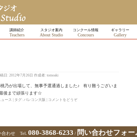
講師紹介
スタジオ案内
コンクール情報
ギャラリー
Teachers
About Studio
Concours
Gallery
稿日:
2012年7月26日
作成者:
tomoaki
野 桃乃が出場して、無事予選通過しました♪ 有り難うございま
、最後まで頑張ります☆
ニュース
|
タグ:
バレコン大阪
|
コメントをどうぞ
080-3868-6233
問い合わせフォー
合わせ Tel.
/