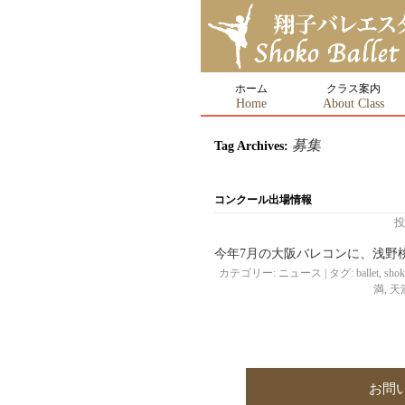
ホーム
クラス案内
Home
About Class
募集
Tag Archives:
コンクール出場情報
投
今年7月の大阪バレコンに、浅野桃
カテゴリー:
ニュース
|
タグ:
ballet
,
sho
満
,
天
お問い