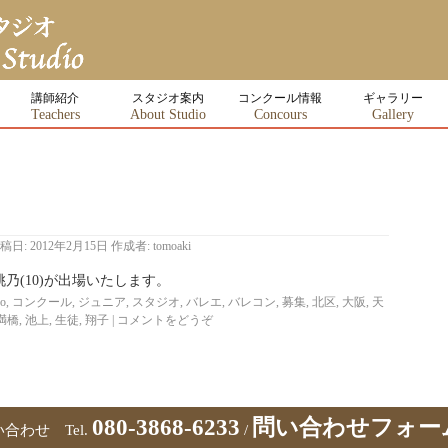
講師紹介
スタジオ案内
コンクール情報
ギャラリー
Teachers
About Studio
Concours
Gallery
稿日:
2012年2月15日
作成者:
tomoaki
乃(10)が出場いたします。
ko
,
コンクール
,
ジュニア
,
スタジオ
,
バレエ
,
バレコン
,
募集
,
北区
,
大阪
,
天
満橋
,
池上
,
生徒
,
翔子
|
コメントをどうぞ
080-3868-6233
問い合わせフォー
合わせ Tel.
/