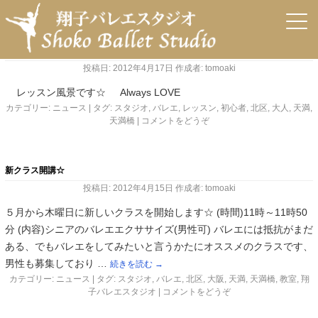
天満
Tag Archives:
レッスン風景part5
投稿日:
2012年4月17日
作成者:
tomoaki
レッスン風景です☆ Always LOVE
カテゴリー:
ニュース
|
タグ:
スタジオ
,
バレエ
,
レッスン
,
初心者
,
北区
,
大人
,
天満
,
天満橋
|
コメントをどうぞ
新クラス開講☆
投稿日:
2012年4月15日
作成者:
tomoaki
５月から木曜日に新しいクラスを開始します☆ (時間)11時～11時50
分 (内容)シニアのバレエエクササイズ(男性可) バレエには抵抗がまだ
ある、でもバレエをしてみたいと言うかたにオススメのクラスです、
男性も募集しており …
続きを読む
→
カテゴリー:
ニュース
|
タグ:
スタジオ
,
バレエ
,
北区
,
大阪
,
天満
,
天満橋
,
教室
,
翔
子バレエスタジオ
|
コメントをどうぞ