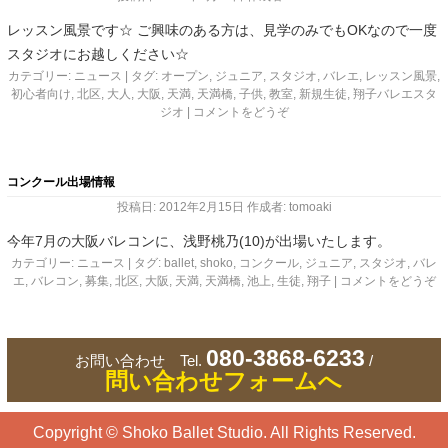
レッスン風景です☆ ご興味のある方は、見学のみでもOKなので一度
スタジオにお越しください☆
カテゴリー:
ニュース
|
タグ:
オープン
,
ジュニア
,
スタジオ
,
バレエ
,
レッスン風景
,
初心者向け
,
北区
,
大人
,
大阪
,
天満
,
天満橋
,
子供
,
教室
,
新規生徒
,
翔子バレエスタ
ジオ
|
コメントをどうぞ
コンクール出場情報
投稿日:
2012年2月15日
作成者:
tomoaki
今年7月の大阪バレコンに、浅野桃乃(10)が出場いたします。
カテゴリー:
ニュース
|
タグ:
ballet
,
shoko
,
コンクール
,
ジュニア
,
スタジオ
,
バレ
エ
,
バレコン
,
募集
,
北区
,
大阪
,
天満
,
天満橋
,
池上
,
生徒
,
翔子
|
コメントをどうぞ
080-3868-6233
お問い合わせ Tel.
/
問い合わせフォームへ
Copyright © Shoko Ballet Studio. All Rights Reserved.