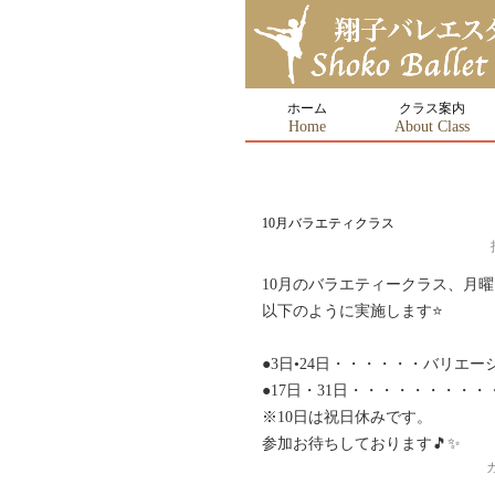
ホーム
クラス案内
Home
About Class
10月バラエティクラス
10月のバラエティークラス、月曜日20
以下のように実施します⭐️
●3日•24日・・・・・・バリエー
●17日・31日・・・・・・・・
※10日は祝日休みです。
参加お待ちしております🎵✨