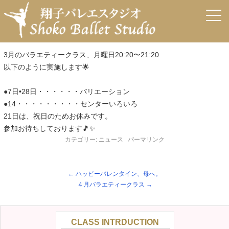
←
ハッピーバレンタイン、母へ。
４月バラエティークラス
→
3月バラエティークラス
投稿日:
2022年3月9日
作成者:
arisa
3月のバラエティークラス、月曜日20:20〜21:20
以下のように実施します🌟
●7日•28日・・・・・・バリエーション
●14・・・・・・・・・センターいろいろ
21日は、祝日のためお休みです。
参加お待ちしております🎵✨
カテゴリー:
ニュース
パーマリンク
←
ハッピーバレンタイン、母へ。
４月バラエティークラス
→
CLASS INTRDUCTION